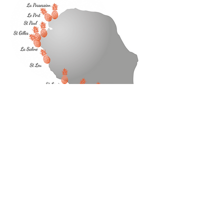
retour accueil
Votre contact :
Rébecca Guezel
tél.
0692 63 34 74
inscription@minischooldesiles.com